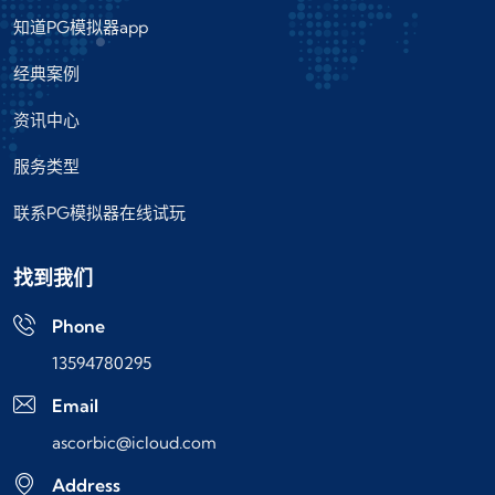
知道PG模拟器app
经典案例
资讯中心
服务类型
联系PG模拟器在线试玩
找到我们
Phone
13594780295
Email
ascorbic@icloud.com
Address