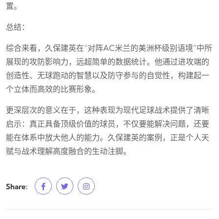
置。
总结：
综合来看，久保建英在“对阵AC米兰的美洲杯级别语境”中所
展现的攻防影响力，远超简单的数据统计。他通过进攻端的
创造性、无球跑动的智慧以及防守参与的自觉性，构建起一
个立体而高效的比赛形象。
更深层次的意义在于，这种表现为现代足球战术提供了清晰
启示：真正具备顶级价值的球员，不仅要能解决问题，还要
能在体系中放大他人的能力。久保建英的案例，正是个人天
赋与战术理解高度融合的生动注脚。
Share: