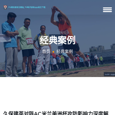
经典案例
首页
经典案例
久保建英对阵AC米兰美洲杯攻防影响力深度解