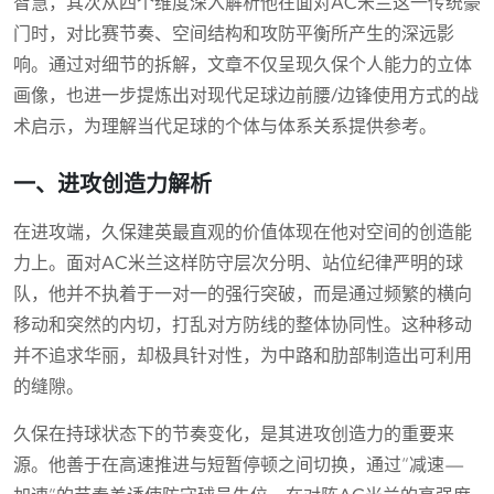
智慧，其次从四个维度深入解析他在面对AC米兰这一传统豪
门时，对比赛节奏、空间结构和攻防平衡所产生的深远影
响。通过对细节的拆解，文章不仅呈现久保个人能力的立体
画像，也进一步提炼出对现代足球边前腰/边锋使用方式的战
术启示，为理解当代足球的个体与体系关系提供参考。
一、进攻创造力解析
在进攻端，久保建英最直观的价值体现在他对空间的创造能
力上。面对AC米兰这样防守层次分明、站位纪律严明的球
队，他并不执着于一对一的强行突破，而是通过频繁的横向
移动和突然的内切，打乱对方防线的整体协同性。这种移动
并不追求华丽，却极具针对性，为中路和肋部制造出可利用
的缝隙。
久保在持球状态下的节奏变化，是其进攻创造力的重要来
源。他善于在高速推进与短暂停顿之间切换，通过“减速—