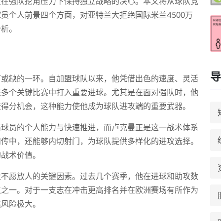
及在强队挖角压力下保持独立战略的决心。本文将从球队竞
员个人前景四个方面，对亚特兰大拒绝国际米兰4500万
分析。
导
可或缺的一环。自加盟球队以来，他凭借出色的速度、灵活
在多个关键比赛中打入重要进球。尤其是在面对强队时，他
造得分机会，这种能力使他成为球队进攻端的重要武器。
路球员的个人能力与快速推进，而卢克曼正是这一战术体系
和传中，还能够内切射门，为球队提供多样化的进攻选择。
的战术价值。
大不愿放人的关键因素。过去几个赛季，他在进球和助攻数
点之一。对于一支志在冲击更高排名并在欧洲赛场有所作为
然风险极大。