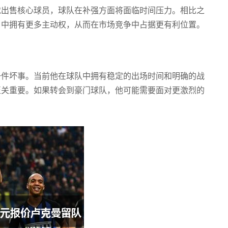
就出售核心球员，球队在补强方面将面临时间压力。相比之
口中拥有更多主动权，从而在市场竞争中占据更有利位置。
一件坏事。当前他在球队中拥有稳定的出场时间和明确的战
至关重要。如果转会到豪门球队，他可能需要面对更激烈的