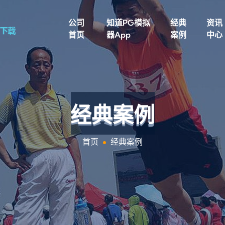
公司
知道PG模拟
经典
资讯
首页
器app
案例
中心
经典案例
首页
经典案例