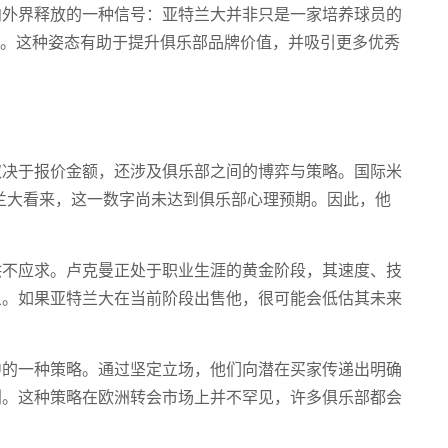
向外界释放的一种信号：亚特兰大并非只是一家培养球员的
队。这种姿态有助于提升俱乐部品牌价值，并吸引更多优秀
取决于报价金额，还涉及俱乐部之间的博弈与策略。国际米
特兰大看来，这一数字尚未达到俱乐部心理预期。因此，他
供不应求。卢克曼正处于职业生涯的黄金阶段，其速度、技
象。如果亚特兰大在当前阶段出售他，很可能会低估其未来
中的一种策略。通过坚定立场，他们向潜在买家传递出明确
判。这种策略在欧洲转会市场上并不罕见，许多俱乐部都会