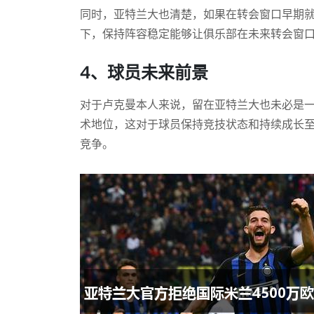
同时，亚特兰大也清楚，如果在转会窗口早期
下，保持阵容稳定能够让俱乐部在未来转会窗
4、球员未来前景
对于卢克曼本人来说，留在亚特兰大也未必是
术地位，这对于球员保持竞技状态和持续成长
竞争。