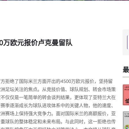
00万欧元报价卢克曼留队
最
方拒绝了国际米兰方面开出的4500万欧元报价，坚持留
欧洲足坛关注的焦点。从竞技价值、球队规划、转会市场策
定不仅仅是一笔简单的转会谈判结果，更体现了亚特兰大在
个赛季逐渐成长为球队进攻体系中的关键人物，他的速度、
欧洲赛场上保持强大竞争力。面对国际米兰的高额报价，亚
看重球队的整体稳定和未来布局。与此同时，这一拒绝也传