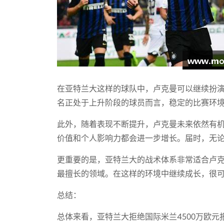
在亚特兰大这样的球队中，卢克曼可以继续扮
名正处于上升阶段的球员而言，稳定的比赛环
此外，随着表现不断提升，卢克曼未来依然有
价值和个人影响力都会进一步增长。届时，无
更重要的是，亚特兰大的战术体系非常适合卢
最擅长的领域。在这样的环境中继续成长，很
总结：
总体来看，亚特兰大拒绝国际米兰4500万欧