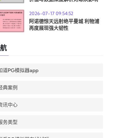
2026-07-17 09:54:52
阿诺德惊天远射绝平曼城 利物浦
再度展现强大韧性
航
知道PG模拟器app
经典案例
资讯中心
服务类型