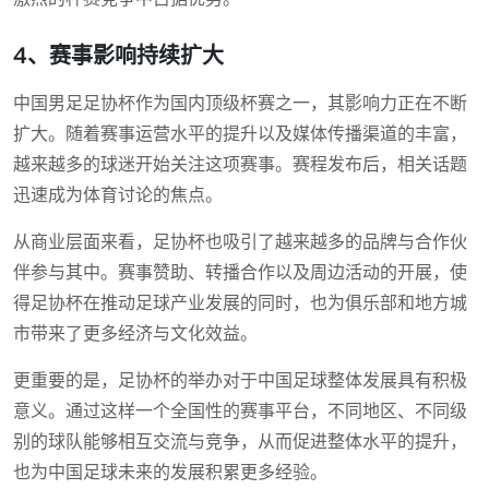
4、赛事影响持续扩大
中国男足足协杯作为国内顶级杯赛之一，其影响力正在不断
扩大。随着赛事运营水平的提升以及媒体传播渠道的丰富，
越来越多的球迷开始关注这项赛事。赛程发布后，相关话题
迅速成为体育讨论的焦点。
从商业层面来看，足协杯也吸引了越来越多的品牌与合作伙
伴参与其中。赛事赞助、转播合作以及周边活动的开展，使
得足协杯在推动足球产业发展的同时，也为俱乐部和地方城
市带来了更多经济与文化效益。
更重要的是，足协杯的举办对于中国足球整体发展具有积极
意义。通过这样一个全国性的赛事平台，不同地区、不同级
别的球队能够相互交流与竞争，从而促进整体水平的提升，
也为中国足球未来的发展积累更多经验。