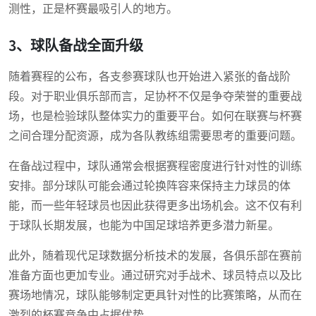
测性，正是杯赛最吸引人的地方。
3、球队备战全面升级
随着赛程的公布，各支参赛球队也开始进入紧张的备战阶
段。对于职业俱乐部而言，足协杯不仅是争夺荣誉的重要战
场，也是检验球队整体实力的重要平台。如何在联赛与杯赛
之间合理分配资源，成为各队教练组需要思考的重要问题。
在备战过程中，球队通常会根据赛程密度进行针对性的训练
安排。部分球队可能会通过轮换阵容来保持主力球员的体
能，而一些年轻球员也因此获得更多出场机会。这不仅有利
于球队长期发展，也能为中国足球培养更多潜力新星。
此外，随着现代足球数据分析技术的发展，各俱乐部在赛前
准备方面也更加专业。通过研究对手战术、球员特点以及比
赛场地情况，球队能够制定更具针对性的比赛策略，从而在
激烈的杯赛竞争中占据优势。