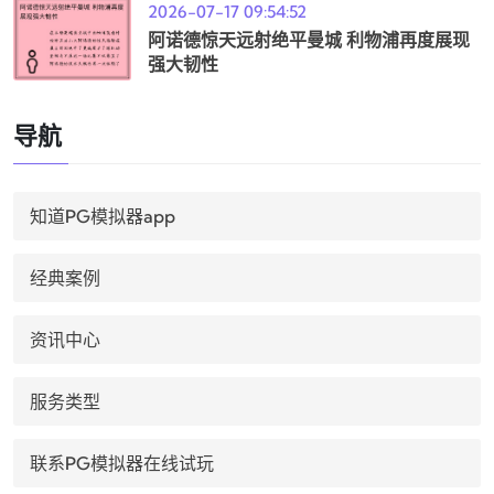
2026-07-17 09:54:52
阿诺德惊天远射绝平曼城 利物浦再度展现
强大韧性
导航
知道PG模拟器app
经典案例
资讯中心
服务类型
联系PG模拟器在线试玩