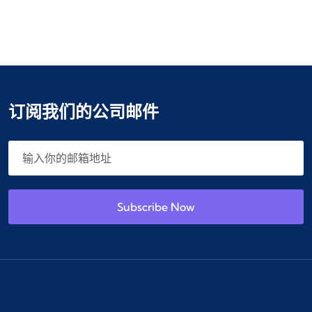
订阅我们的公司邮件
Subscribe Now