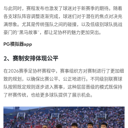
与此同时，赛程发布也激发了球迷对于新赛季的期待。随着
各支球队阵容调整逐渐完成，球迷们对于潜在的焦点对决充
满想象。尤其是传统强队之间的碰撞，以及低级别球队挑战
豪门的“黑马故事”，都让足协杯的魅力更加突出。
PG模拟器app
2、赛制安排体现公平
在2026赛季足协杯赛程中，赛事组织方对赛制进行了更加细
致的规划，以确保比赛公平、公正地进行。不同级别联赛球
队按照既定规则逐步进入赛事，这种层层晋级的模式既保持
了杯赛传统，也给更多球队提供了展示机会。