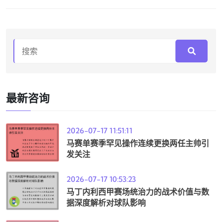
最新咨询
2026-07-17 11:51:11
马赛单赛季罕见操作连续更换两任主帅引
发关注
2026-07-17 10:53:23
马丁内利西甲赛场统治力的战术价值与数
据深度解析对球队影响