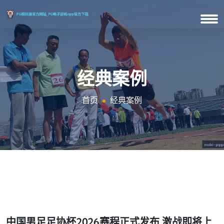
经典案例
首页
经典案例
中国男足足协杯2026赛程正式发布 激战即将上