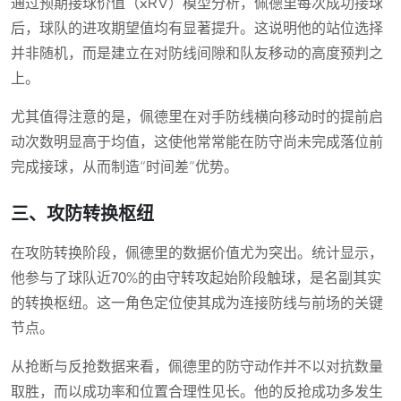
通过预期接球价值（xRV）模型分析，佩德里每次成功接球
后，球队的进攻期望值均有显著提升。这说明他的站位选择
并非随机，而是建立在对防线间隙和队友移动的高度预判之
上。
尤其值得注意的是，佩德里在对手防线横向移动时的提前启
动次数明显高于均值，这使他常常能在防守尚未完成落位前
完成接球，从而制造“时间差”优势。
三、攻防转换枢纽
在攻防转换阶段，佩德里的数据价值尤为突出。统计显示，
他参与了球队近70%的由守转攻起始阶段触球，是名副其实
的转换枢纽。这一角色定位使其成为连接防线与前场的关键
节点。
从抢断与反抢数据来看，佩德里的防守动作并不以对抗数量
取胜，而以成功率和位置合理性见长。他的反抢成功多发生