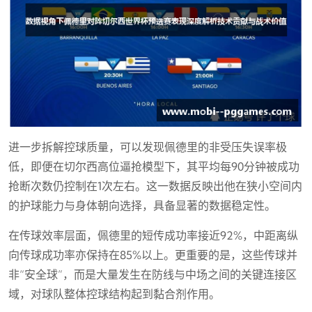
进一步拆解控球质量，可以发现佩德里的非受压失误率极
低，即便在切尔西高位逼抢模型下，其平均每90分钟被成功
抢断次数仍控制在1次左右。这一数据反映出他在狭小空间内
的护球能力与身体朝向选择，具备显著的数据稳定性。
在传球效率层面，佩德里的短传成功率接近92%，中距离纵
向传球成功率亦保持在85%以上。更重要的是，这些传球并
非“安全球”，而是大量发生在防线与中场之间的关键连接区
域，对球队整体控球结构起到黏合剂作用。