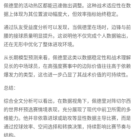
佩德里的活动热区都能迅速做出调整。这种战术适应性在数
据上体现为其位置波动幅度大，但效率指标始终稳定。
通过队友受益度分析可以发现，当佩德里在场时，边锋与前
腰的接球质量明显提升。这说明他不仅完成个人数据输出，
还在无形中优化了整体进攻环境。
从长期模型预测来看，佩德里这类以数据稳定性和战术理解
见长的中场球员，在高强度赛事中的边际价值往往高于依赖
爆发力的类型，这也进一步凸显了其战术价值的可持续性。
总结：
综合全文分析可以看出，在数据视角下，佩德里对阵切尔西
的世界杯预选赛情境表现，充分展现了现代中前卫所需的多
维能力。他并非依靠进球或助攻等显性数据主导比赛，而是
通过控球效率、空间选择和转换决策，持续影响比赛节奏与
结构。