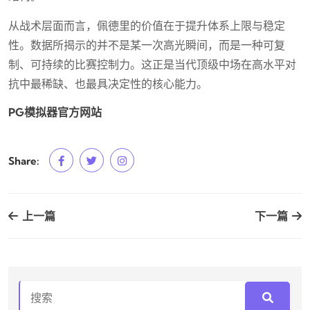
从战术层面而言，佩德里的价值在于提升体系上限与稳定
性。数据所揭示的并不是某一次高光瞬间，而是一种可复
制、可持续的比赛控制力。这正是当代顶级中场在高水平对
抗中最稀缺、也最具决定性的核心能力。
PG模拟器官方网站
Share:
上一篇
下一篇