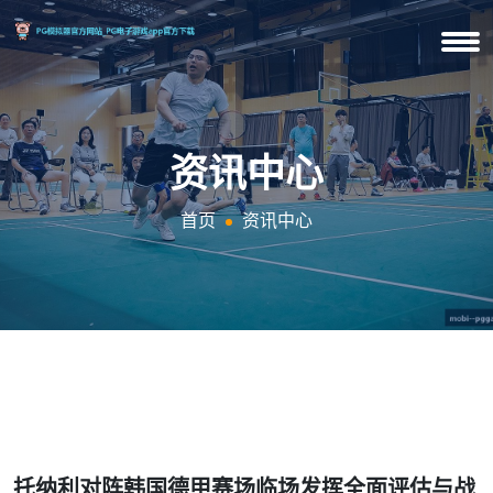
资讯中心
首页
资讯中心
托纳利对阵韩国德甲赛场临场发挥全面评估与战