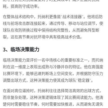
耗，提高防守成功率。
在整体战术结构中，托纳利更像是“战术连接器”。他将后防
线与前场攻击群连接起来，通过传导、移动与站位调节，使
球队在攻防转换过程中保持结构完整性，从而避免阵型断
裂，这在高节奏对抗环境中具有极高战术价值。
3、临场决策能力
临场决策能力是评价一名中场核心的重要标准之一，而托纳
利在这一维度上表现出成熟与冷静并存的特征。他在高强度
比赛环境下，能够迅速判断场上空间变化，并根据防守压力
调整出球方式，这种决策能力使其成为球队“稳定器”。
在面对高位逼抢时，托纳利往往选择简洁高效的出球方式，
而非复杂处理，这种决策逻辑体现了其比赛阅读能力。他清
楚何时需要稳住节奏，何时需要加快推进，从而避免无谓失