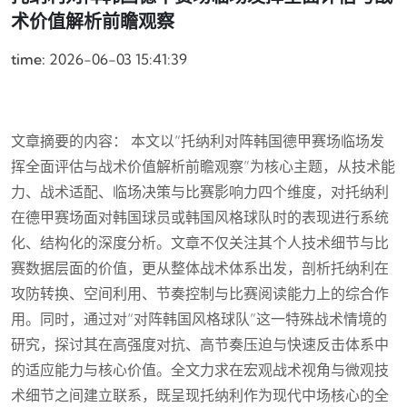
术价值解析前瞻观察
time:
2026-06-03 15:41:39
文章摘要的内容： 本文以“托纳利对阵韩国德甲赛场临场发
挥全面评估与战术价值解析前瞻观察”为核心主题，从技术能
力、战术适配、临场决策与比赛影响力四个维度，对托纳利
在德甲赛场面对韩国球员或韩国风格球队时的表现进行系统
化、结构化的深度分析。文章不仅关注其个人技术细节与比
赛数据层面的价值，更从整体战术体系出发，剖析托纳利在
攻防转换、空间利用、节奏控制与比赛阅读能力上的综合作
用。同时，通过对“对阵韩国风格球队”这一特殊战术情境的
研究，探讨其在高强度对抗、高节奏压迫与快速反击体系中
的适应能力与核心价值。全文力求在宏观战术视角与微观技
术细节之间建立联系，既呈现托纳利作为现代中场核心的全