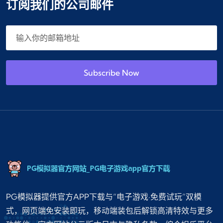
订阅我们的公司邮件
Subscribe Now
PG模拟器提供官方APP下载与“电子游戏·免费试玩”双模
式，网页端免安装即玩，移动端装包后解锁高清特效与更多