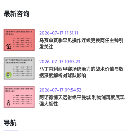
最新咨询
2026-07-17 11:51:11
马赛单赛季罕见操作连续更换两任主帅引
发关注
2026-07-17 10:53:23
马丁内利西甲赛场统治力的战术价值与数
据深度解析对球队影响
2026-07-17 09:54:52
阿诺德惊天远射绝平曼城 利物浦再度展现
强大韧性
导航