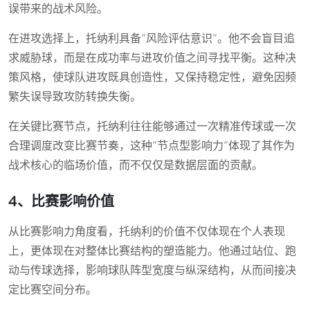
误带来的战术风险。
在进攻选择上，托纳利具备“风险评估意识”。他不会盲目追
求威胁球，而是在成功率与进攻价值之间寻找平衡。这种决
策风格，使球队进攻既具创造性，又保持稳定性，避免因频
繁失误导致攻防转换失衡。
在关键比赛节点，托纳利往往能够通过一次精准传球或一次
合理调度改变比赛节奏，这种“节点型影响力”体现了其作为
战术核心的临场价值，而不仅仅是数据层面的贡献。
4、比赛影响价值
从比赛影响力角度看，托纳利的价值不仅体现在个人表现
上，更体现在对整体比赛结构的塑造能力。他通过站位、跑
动与传球选择，影响球队阵型宽度与纵深结构，从而间接决
定比赛空间分布。