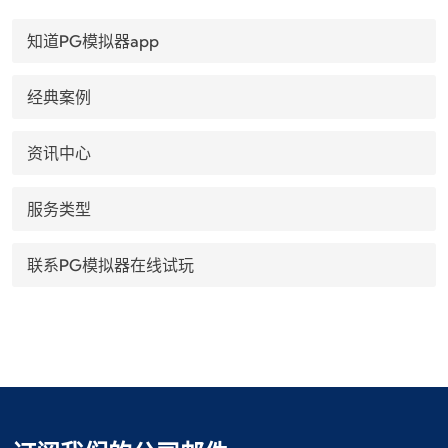
知道PG模拟器app
经典案例
资讯中心
服务类型
联系PG模拟器在线试玩