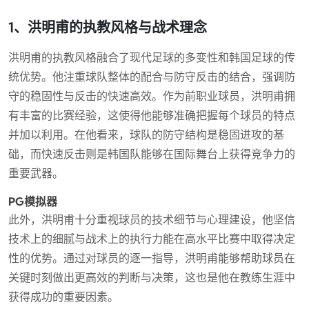
1、洪明甫的执教风格与战术理念
洪明甫的执教风格融合了现代足球的多变性和韩国足球的传
统优势。他注重球队整体的配合与防守反击的结合，强调防
守的稳固性与反击的快速高效。作为前职业球员，洪明甫拥
有丰富的比赛经验，这使得他能够准确把握每个球员的特点
并加以利用。在他看来，球队的防守结构是稳固进攻的基
础，而快速反击则是韩国队能够在国际舞台上获得竞争力的
重要武器。
PG模拟器
此外，洪明甫十分重视球员的技术细节与心理建设，他坚信
技术上的细腻与战术上的执行力能在高水平比赛中取得决定
性的优势。通过对球员的逐一指导，洪明甫能够帮助球员在
关键时刻做出更高效的判断与决策，这也是他在教练生涯中
获得成功的重要因素。