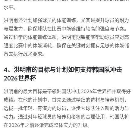
水平。
洪明甫还计划加强球员的体能训练，尤其是提升球员的耐力
与爆发力，确保球队在比赛中能够维持较高的强度与节奏。
通过科学的体能训练体系，洪明甫期望能够帮助球员应对高
强度比赛中的体能消耗，确保在关键时刻拥有足够的体能储
备去执行战术要求。
4、洪明甫的目标与计划如何支持韩国队冲击
2026世界杯
洪明甫的最大目标是带领韩国队冲击2026年世界杯并取得好
成绩。在他的计划中，首先会通过精细的选材与培养机制，
选拔一批年轻、有潜力的球员，逐步为球队注入新的活力与
动力。通过对年轻球员的培养和老将的合理使用，韩国队将
在2026年之前逐渐完成整体实力的升级。