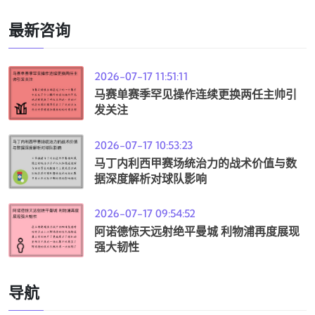
最新咨询
2026-07-17 11:51:11
马赛单赛季罕见操作连续更换两任主帅引
发关注
2026-07-17 10:53:23
马丁内利西甲赛场统治力的战术价值与数
据深度解析对球队影响
2026-07-17 09:54:52
阿诺德惊天远射绝平曼城 利物浦再度展现
强大韧性
导航