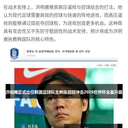
在战术安排上，洪明甫推崇高压逼抢与控球结合的打法，他
认为现代足球需要高效的控球与快速的阵地进攻，而高压逼
抢则能够通过提前夺回球权，为进攻创造更多机会。这种既
具有攻击性又不失防守稳固性的战术安排，预计将成为洪明
甫执教韩国队的核心特色。