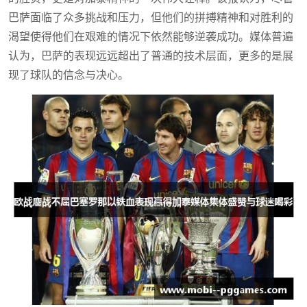
巴萨面临了众多挑战和压力，但他们的拼搏精神和对胜利的
渴望使得他们在艰难的情况下依然能够逆袭成功。媒体普遍
认为，巴萨的表现远远超出了普通的技术层面，更多的是展
现了球队的信念与决心。