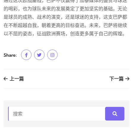
通过这次欧战鏖战，巴萨不仅赢得了加泰媒体的盛赞与球迷
的喝彩，也为球队未来的发展奠定了更加坚实的基础。无论
是球员的成熟、战术的演变，还是球迷的支持，这支巴萨都
在不断超越自我，朝着更高的目标奋进。未来，巴萨将继续
以不屈的姿态，征战欧洲赛场，创造更多属于自己的辉煌。
Share:
上一篇
下一篇