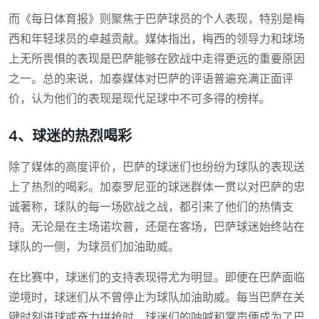
而《每日体育报》则聚焦于巴萨球员的个人表现，特别是梅
西和年轻球员的卓越贡献。媒体指出，梅西的领导力和球场
上无所畏惧的表现是巴萨能够在欧战中走得更远的重要原因
之一。总的来说，加泰媒体对巴萨的评语普遍充满正面评
价，认为他们的表现是现代足球中不可多得的榜样。
4、球迷的热烈喝彩
除了媒体的高度评价，巴萨的球迷们也纷纷为球队的表现送
上了热烈的喝彩。加泰罗尼亚的球迷群体一贯以对巴萨的忠
诚著称，球队的每一场欧战之战，都引来了他们的热情支
持。无论是在主场诺坎普，还是在客场，巴萨球迷始终站在
球队的一侧，为球员们加油助威。
在比赛中，球迷们的支持表现得尤为明显。即便在巴萨面临
逆境时，球迷们从不曾停止为球队加油助威。每当巴萨在关
键时刻进球或奋力拼抢时，球迷们的呐喊和掌声便成为了巴