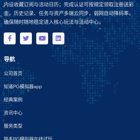
内设收藏订阅与活动日历；完成认证可按规定领取注册送彩
金。历史记录、任务与资产多端云同步，弱网自动降码率，
确保随时随地稳定进入核心玩法与活动中心。
导航
公司首页
知道PG模拟器app
经典案例
资讯中心
服务类型
联系PG模拟器在线试玩