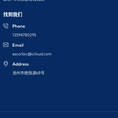
找到我们
Phone
13594780295
Email
ascorbic@icloud.com
Address
池州市绝烛湖68号