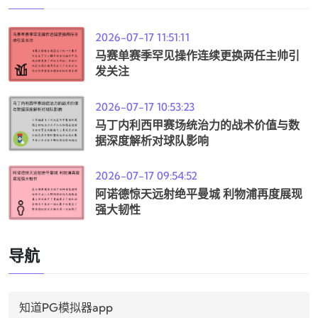
2026-07-17 11:51:11
马赛单赛季罕见操作连续更换两任主帅引
发关注
2026-07-17 10:53:23
马丁内利西甲赛场统治力的战术价值与数
据深度解析对球队影响
2026-07-17 09:54:52
阿诺德惊天远射绝平曼城 利物浦再度展现
强大韧性
导航
知道PG模拟器app