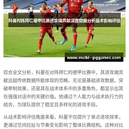
综合全文分析，科曼在对阵拜仁的德甲比赛中，其进攻端贡
献远超传统数据所能体现的范畴。无论是基础进攻数据、突
破牵制效果，还是其在战术体系中的多重角色，都显示出其
在强强对话中的关键价值。他通过个人能力与战术执行力的
结合，为球队提供了稳定且多样化的进攻手段。
从战术影响评估角度来看，科曼不仅提升了单点进攻效率，
更通过空间拉扯与节奏变化影响了整体比赛结构。这种对比