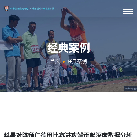
经典案例
首页
经典案例
科曼对阵拜仁德甲比赛进攻端贡献深度数据分析