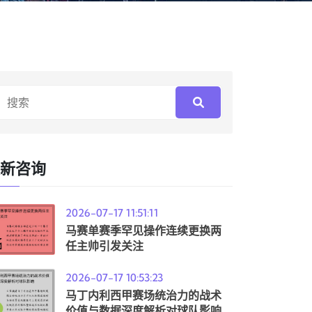
新咨询
2026-07-17 11:51:11
马赛单赛季罕见操作连续更换两
任主帅引发关注
2026-07-17 10:53:23
马丁内利西甲赛场统治力的战术
价值与数据深度解析对球队影响