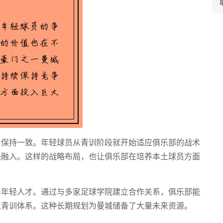
系保持一致。年轻球员从青训阶段就开始适应俱乐部的战术
快融入。这样的战略布局，也让俱乐部在培养本土球员方面
多年轻人才。通过与多家足球学院建立合作关系，俱乐部能
入青训体系。这种长期规划为曼城储备了大量未来资源。