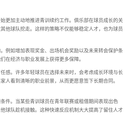
开始更加主动地推进青训续约工作。俱乐部在球员成长的关
被其他球队挖走。这样的策略不仅能够稳定人才，也为球员
构。例如增加表现奖金、出场机会奖励以及未来转会保护条
他们在经济与职业发展上获得更多保障。
信任感。许多年轻球员在选择未来时，会考虑成长环境与长
其家人看到清晰的职业前景，从而更愿意签下长期合同。
同条件。当某些青训球员在青年联赛或租借期间表现出色
其他球队趁机接触。这种快速反应机制大大提高了留住人才