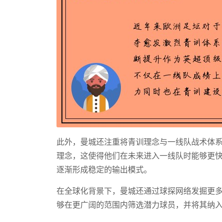
此外，曼城还注重将青训理念与一线队战术体
理念，这使得他们在未来进入一线队时能够更
逐渐形成稳定的输出模式。
在全球化背景下，曼城还通过球探网络发掘更
够在更广阔的范围内筛选潜力球员，并将其纳