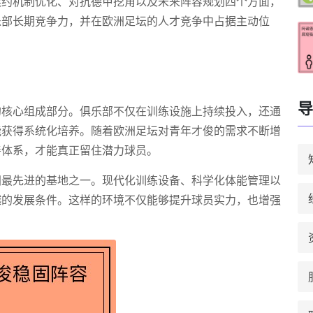
续约机制优化、对抗德甲挖角以及未来阵容规划四个方面，
乐部长期竞争力，并在欧洲足坛的人才竞争中占据主动位
导
的核心组成部分。俱乐部不仅在训练设施上持续投入，还通
能获得系统化培养。随着欧洲足坛对青年才俊的需求不断增
善体系，才能真正留住潜力球员。
洲最先进的基地之一。现代化训练设备、科学化体能管理以
越的发展条件。这样的环境不仅能够提升球员实力，也增强