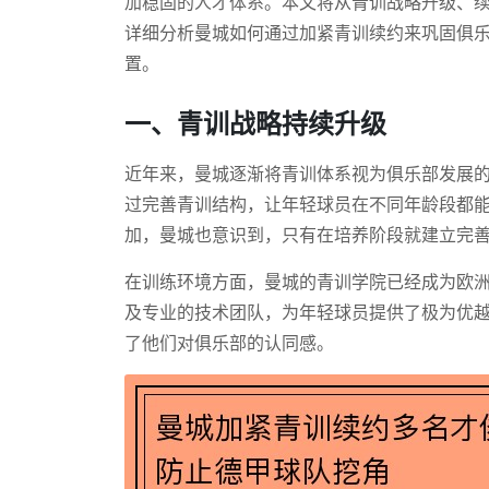
加稳固的人才体系。本文将从青训战略升级、
详细分析曼城如何通过加紧青训续约来巩固俱
置。
一、青训战略持续升级
近年来，曼城逐渐将青训体系视为俱乐部发展
过完善青训结构，让年轻球员在不同年龄段都
加，曼城也意识到，只有在培养阶段就建立完
在训练环境方面，曼城的青训学院已经成为欧
及专业的技术团队，为年轻球员提供了极为优
了他们对俱乐部的认同感。