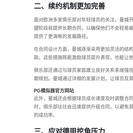
二、续约机制更加完善
面对欧洲多家俱乐部对年轻球员的关注，曼城
键阶段就提供长期合同，以确保他们不会轻易
提供了更清晰的发展路径。
在合同设计方面，曼城逐渐采用更加灵活的结
款。这些措施既能激励球员提升表现，也能让
俱乐部还通过与球员家庭建立良好关系来增强
期规划。曼城通过详细的发展计划，让球员及
PG模拟器官方网站
此外，曼城还会根据球员成长速度及时调整合
时，俱乐部往往会迅速提供升级合同，以避免
的成功率。
三、应对德甲挖角压力