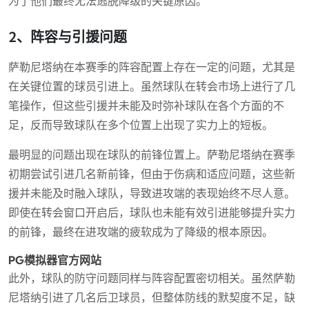
为了他们最终无法逃脱降级的关键原因。
2、阵容与引援问题
萨勒尼塔纳在本赛季的阵容配置上存在一定的问题，尤其是
在关键位置的球员引进上。虽然球队在转会市场上进行了几
笔操作，但这些引援并未能及时弥补球队在各个方面的不
足，反而导致球队在多个位置上出现了实力上的短板。
最明显的问题出现在球队的前锋位置上。萨勒尼塔纳在赛季
初期尝试引进几名新前锋，但由于伤病和适应问题，这些新
援并未能及时融入球队，导致进攻端的表现始终不尽人意。
即使在转会窗口开启后，球队也未能有效引进能够提升实力
的前锋，最终在进攻端的疲软成为了降级的根本原因。
PG模拟器官方网站
此外，球队的防守问题同样与阵容配置密切相关。虽然萨勒
尼塔纳引进了几名后卫球员，但整体防线的默契度不足，缺