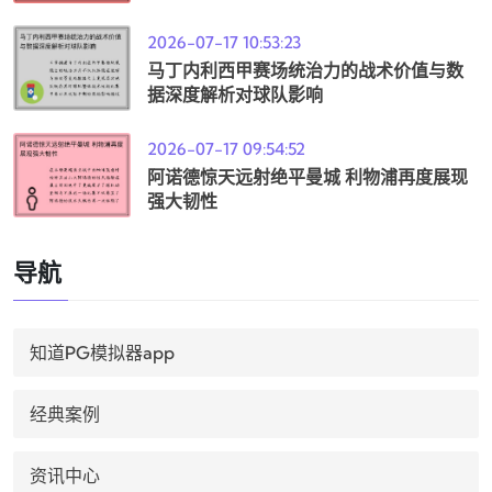
2026-07-17 10:53:23
马丁内利西甲赛场统治力的战术价值与数
据深度解析对球队影响
2026-07-17 09:54:52
阿诺德惊天远射绝平曼城 利物浦再度展现
强大韧性
导航
知道PG模拟器app
经典案例
资讯中心