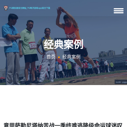
经典案例
首页
经典案例
意甲萨勒尼塔纳苦战一季终难逃降级命运球迷叹