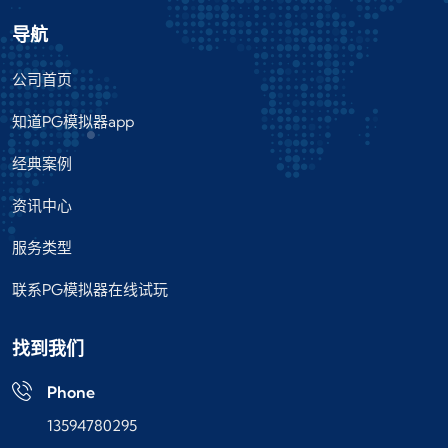
导航
公司首页
知道PG模拟器app
经典案例
资讯中心
服务类型
联系PG模拟器在线试玩
找到我们
Phone
13594780295