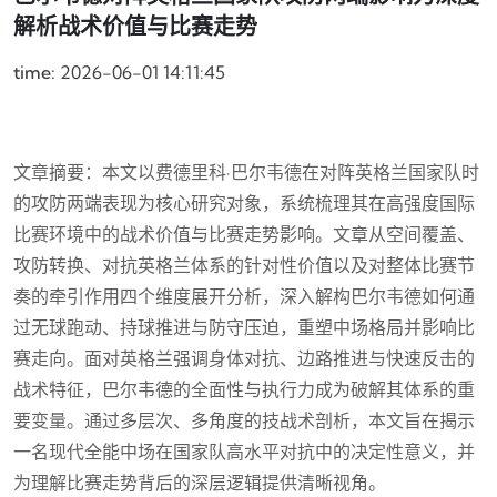
解析战术价值与比赛走势
time:
2026-06-01 14:11:45
文章摘要：本文以费德里科·巴尔韦德在对阵英格兰国家队时
的攻防两端表现为核心研究对象，系统梳理其在高强度国际
比赛环境中的战术价值与比赛走势影响。文章从空间覆盖、
攻防转换、对抗英格兰体系的针对性价值以及对整体比赛节
奏的牵引作用四个维度展开分析，深入解构巴尔韦德如何通
过无球跑动、持球推进与防守压迫，重塑中场格局并影响比
赛走向。面对英格兰强调身体对抗、边路推进与快速反击的
战术特征，巴尔韦德的全面性与执行力成为破解其体系的重
要变量。通过多层次、多角度的技战术剖析，本文旨在揭示
一名现代全能中场在国家队高水平对抗中的决定性意义，并
为理解比赛走势背后的深层逻辑提供清晰视角。