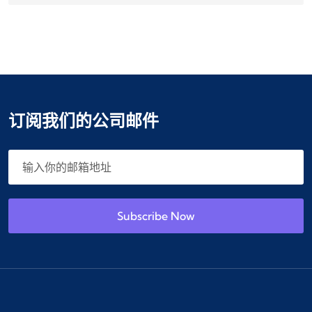
订阅我们的公司邮件
Subscribe Now