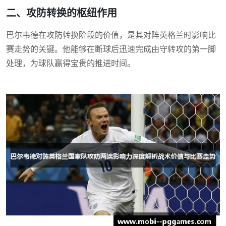
二、攻防转换的枢纽作用
巴尔韦德在攻防转换阶段的价值，是其对阵英格兰时影响比
赛走势的关键。他能够在断球后迅速完成由守转攻的第一脚
处理，为球队赢得宝贵的推进时间。