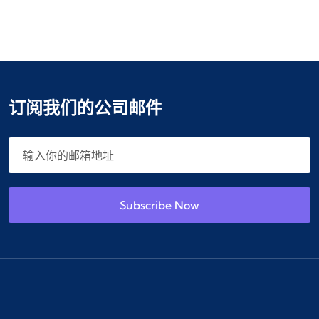
订阅我们的公司邮件
Subscribe Now