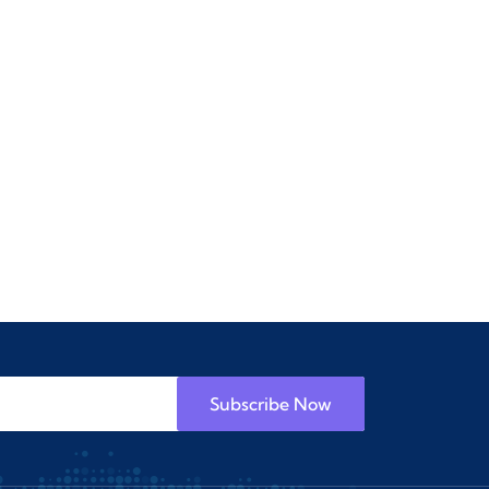
Subscribe Now