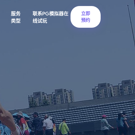
服务
联系PG模拟器在
立即
预约
类型
线试玩