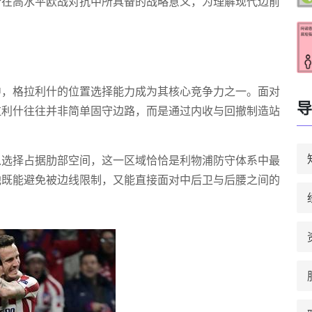
什在高水平欧战对抗中所具备的战略意义，为理解现代边前
中，格拉利什的位置选择能力成为其核心竞争力之一。面对
导
拉利什往往并非简单固守边路，而是通过内收与回撤制造站
以选择占据肋部空间，这一区域恰恰是利物浦防守体系中最
他既能避免被边线限制，又能直接面对中后卫与后腰之间的