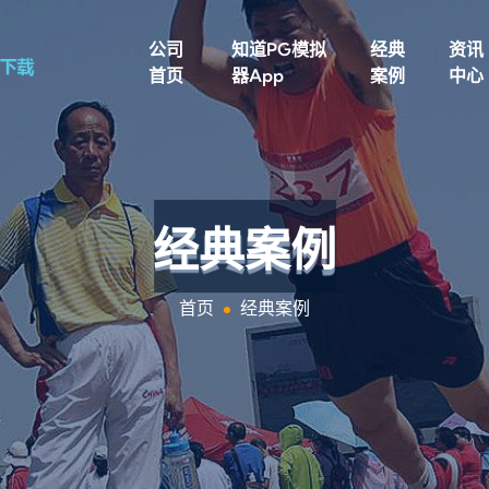
公司
知道PG模拟
经典
资讯
首页
器app
案例
中心
经典案例
首页
经典案例