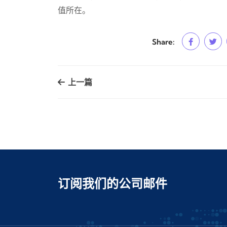
值所在。
Share:
上一篇
订阅我们的公司邮件