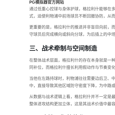
PG模拟器官方网站
通过低重心控球与身体护球，格拉利什能够在多
式，迫使利物浦中前场球员不断回撤协防，从
更重要的是，格拉利什的推进并非盲目向前，
守球员后完成横向或斜向分球，为后插上的中
三、战术牵制与空间制造
在整体战术层面，格拉利什的存在本身就是一
同补位，而格拉利什擅长利用假动作与节奏变
当他在左路持球时，利物浦往往需要边后卫、
中，直接导致其他区域防守密度下降，为中路
从数据与战术逻辑上看，格拉利什并不一定是
整体进攻结构更加立体，这是其战术价值中最