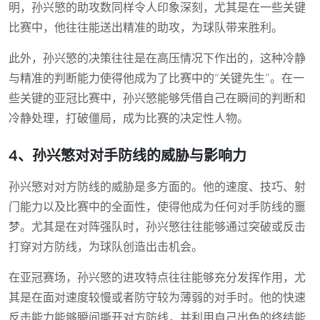
明，孙兴慜的助攻数同样令人印象深刻，尤其是在一些关键
比赛中，他往往能送出精准的助攻，为球队带来胜利。
此外，孙兴慜的决策往往是在高压情况下作出的，这种冷静
与精准的判断能力使得他成为了比赛中的“关键先生”。在一
些关键的亚冠比赛中，孙兴慜能够凭借自己在瞬间的判断和
冷静处理，打破僵局，成为比赛的决定性人物。
4、孙兴慜对对手防线的威胁与影响力
孙兴慜对对方防线的威胁是多方面的。他的速度、技巧、射
门能力以及比赛中的全面性，使得他成为任何对手防线的噩
梦。尤其是在对阵强队时，孙兴慜往往能够通过突破或反击
打穿对方防线，为球队创造出击机会。
在亚冠赛场，孙兴慜的进攻特点往往能够充分发挥作用，尤
其是在面对速度较慢或者防守较为薄弱的对手时。他的快速
反击能力能够瞬间撕开对方防线，并利用自己出色的终结能