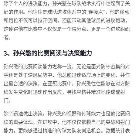
除了个人的进攻能力，孙兴慜在球队战术执行中也起到了关
键的作用。他往往是球队进攻体系中的“连接点”，他的移动
和跑位不仅可以拉开空间，还能带动其他球员的进攻跑动，
这使得他在比赛中不仅仅是一个得分点，更是一个进攻组织
者。
3、孙兴慜的比赛阅读与决策能力
孙兴慜的比赛阅读能力堪称一流。无论是面对防守密集的对
手还是处于逆风局势中，他总能迅速适应场上的变化，并作
出最合适的决策。在亚冠比赛中，孙兴慜往往能够在对方防
线发生变化时迅速作出反应，寻找空档并精准地传球或射
门。
除了迅速做出决策，孙兴慜的视野和传球能力也是他比赛阅
读的重要体现。在进攻中，他不仅仅依赖自己的突破和射门
能力，更能够通过精准的传球为队友创造机会。数据统计表