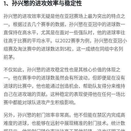
1、孙兴慜的进攻效率与稳定性
孙兴慜的进攻效率无疑是他在亚冠赛场上最为突出的特点之
一。根据过去几个赛季的数据，孙兴慜在亚冠中的进球数一
直保持在高水平，尤其是在面对一些强队时，他的进球率往
往高于比赛的平均水平。以2022赛季为例，孙兴慜在亚冠小
组赛及淘汰赛中的进球数达到5粒，这一成绩在同组中名列
前茅。
不仅如此，孙兴慜的进攻稳定性也是其核心价值的体现之
一。他在赛季中的进球数虽然会有所波动，但即便是在没有
进球的比赛中，他也能通过创造机会、帮助队友得分来维持
自己在进攻端的贡献。这种稳定的表现使得他在任何一场比
赛中都能对球队进攻产生积极影响。
另外，孙兴慜的射门效率非常高。他不但能在禁区内完成高
难度的进球，也能够在远射中展现精准的射门技术。统计数