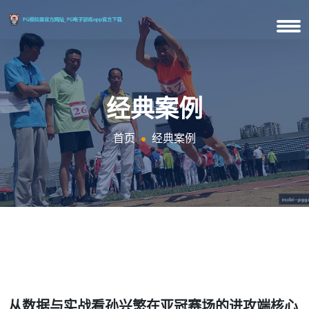
经典案例
首页
经典案例
从数据与实战看孙兴慜在亚冠赛场的进攻端核心