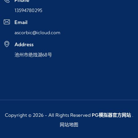
Phone
13594780295
Email
ascorbic@icloud.com
Address
池州市绝烛湖68号
Copyright © 2026 - All Rights Reserved
PG模拟器官方网站
.
网站地图