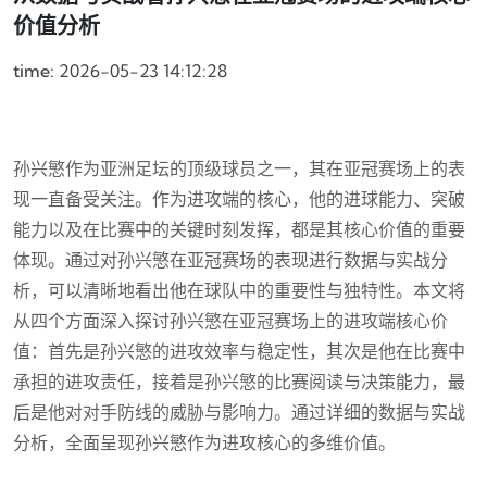
价值分析
time:
2026-05-23 14:12:28
孙兴慜作为亚洲足坛的顶级球员之一，其在亚冠赛场上的表
现一直备受关注。作为进攻端的核心，他的进球能力、突破
能力以及在比赛中的关键时刻发挥，都是其核心价值的重要
体现。通过对孙兴慜在亚冠赛场的表现进行数据与实战分
析，可以清晰地看出他在球队中的重要性与独特性。本文将
从四个方面深入探讨孙兴慜在亚冠赛场上的进攻端核心价
值：首先是孙兴慜的进攻效率与稳定性，其次是他在比赛中
承担的进攻责任，接着是孙兴慜的比赛阅读与决策能力，最
后是他对对手防线的威胁与影响力。通过详细的数据与实战
分析，全面呈现孙兴慜作为进攻核心的多维价值。