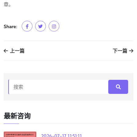
章。
Share:
上一篇
下一篇
最新咨询
2026-07-17 11:51:11