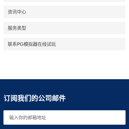
资讯中心
服务类型
联系PG模拟器在线试玩
订阅我们的公司邮件