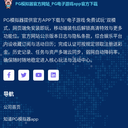
PG模拟器提供官方APP下载与“电子游戏·免费试玩”双模
式，网页端免安装即玩，移动端装包后解锁高清特效与更多
功能位。官方网站公示版本日志与隐私条款，综合娱乐平台
内设收藏订阅与活动日历；完成认证可按规定领取注册送彩
金。历史记录、任务与资产多端云同步，弱网自动降码率，
确保随时随地稳定进入核心玩法与活动中心。
导航
公司首页
知道PG模拟器app