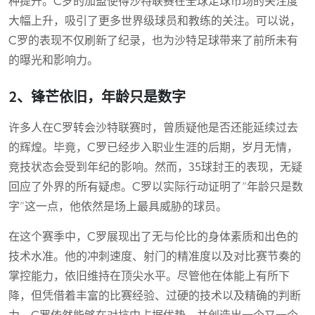
种提升。C罗的加盟使得沙特联赛在全球足球市场的关注度
大幅上升，吸引了更多世界级球员和教练的关注。可以说，
C罗的表现不仅刷新了纪录，也为沙特足球带来了前所未有
的曝光和影响力。
2、锋芒依旧，年龄只是数字
许多人在C罗转会沙特联赛时，曾质疑他是否还能延续过去
的辉煌。毕竟，C罗已经步入职业生涯的后期，岁月无情，
竞技状态会受到年纪的影响。然而，35球封王的表现，无疑
回应了外界的所有疑虑。C罗以实际行动证明了“年龄只是数
字”这一点，他依然是场上最具威胁的球员。
在这个赛季中，C罗展现出了无与伦比的身体素质和出色的
技术水准。他的冲刺速度、射门的精准度以及对比赛节奏的
掌控能力，依旧维持在顶尖水平。尽管他在体能上有所下
降，但凭借着丰富的比赛经验、过硬的技术以及精确的判断