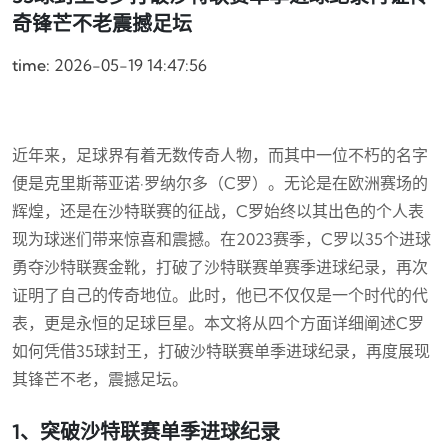
奇锋芒不老震撼足坛
time:
2026-05-19 14:47:56
近年来，足球界有着无数传奇人物，而其中一位不朽的名字
便是克里斯蒂亚诺·罗纳尔多（C罗）。无论是在欧洲赛场的
辉煌，还是在沙特联赛的征战，C罗始终以其出色的个人表
现为球迷们带来惊喜和震撼。在2023赛季，C罗以35个进球
勇夺沙特联赛金靴，打破了沙特联赛单赛季进球纪录，再次
证明了自己的传奇地位。此时，他已不仅仅是一个时代的代
表，更是永恒的足球巨星。本文将从四个方面详细阐述C罗
如何凭借35球封王，打破沙特联赛单季进球纪录，再度展现
其锋芒不老，震撼足坛。
1、突破沙特联赛单季进球纪录