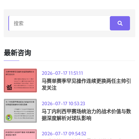
最新咨询
2026-07-17 11:51:11
马赛单赛季罕见操作连续更换两任主帅引
发关注
2026-07-17 10:53:23
马丁内利西甲赛场统治力的战术价值与数
据深度解析对球队影响
2026-07-17 09:54:52