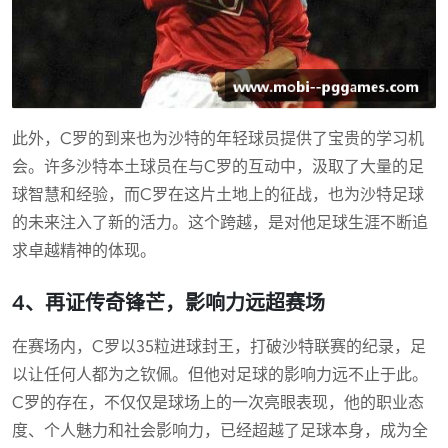
此外，C罗的到来也为沙特的年轻球员提供了宝贵的学习机
会。许多沙特本土球员在与C罗的互动中，汲取了大量的足
球智慧和经验，而C罗在这片土地上的征战，也为沙特足球
的未来注入了新的活力。这个跨越，是对他足球生涯不断追
求卓越精神的体现。
4、再证传奇锋芒，影响力远超赛场
在赛场内，C罗以35粒进球封王，打破沙特联赛的纪录，足
以让任何人都为之钦佩。但他对足球的影响力远不止于此。
C罗的存在，不仅仅是球场上的一次亮眼表现，他的职业态
度、个人魅力和社会影响力，已经超越了足球本身，成为全