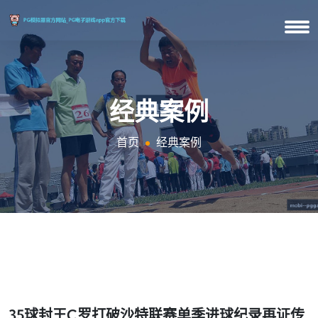
经典案例
首页
经典案例
35球封王C罗打破沙特联赛单季进球纪录再证传