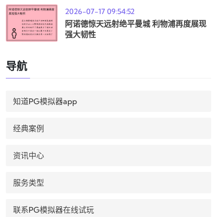
2026-07-17 09:54:52
阿诺德惊天远射绝平曼城 利物浦再度展现
强大韧性
导航
知道PG模拟器app
经典案例
资讯中心
服务类型
联系PG模拟器在线试玩