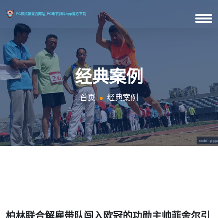
经典案例
首页
经典案例
柏林联合解雇带队闯入欧冠的功勋主帅菲舍尔引