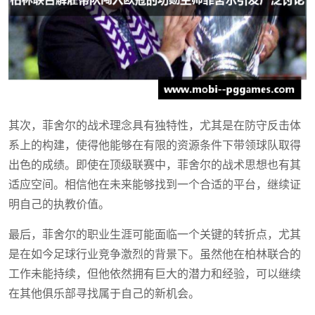
其次，菲舍尔的战术理念具有独特性，尤其是在防守反击体
系上的构建，使得他能够在有限的资源条件下带领球队取得
出色的成绩。即使在顶级联赛中，菲舍尔的战术思想也有其
适应空间。相信他在未来能够找到一个合适的平台，继续证
明自己的执教价值。
最后，菲舍尔的职业生涯可能面临一个关键的转折点，尤其
是在如今足球行业竞争激烈的背景下。虽然他在柏林联合的
工作未能持续，但他依然拥有巨大的潜力和经验，可以继续
在其他俱乐部寻找属于自己的新机会。