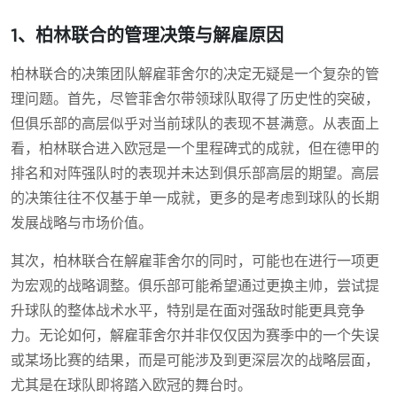
1、柏林联合的管理决策与解雇原因
柏林联合的决策团队解雇菲舍尔的决定无疑是一个复杂的管
理问题。首先，尽管菲舍尔带领球队取得了历史性的突破，
但俱乐部的高层似乎对当前球队的表现不甚满意。从表面上
看，柏林联合进入欧冠是一个里程碑式的成就，但在德甲的
排名和对阵强队时的表现并未达到俱乐部高层的期望。高层
的决策往往不仅基于单一成就，更多的是考虑到球队的长期
发展战略与市场价值。
其次，柏林联合在解雇菲舍尔的同时，可能也在进行一项更
为宏观的战略调整。俱乐部可能希望通过更换主帅，尝试提
升球队的整体战术水平，特别是在面对强敌时能更具竞争
力。无论如何，解雇菲舍尔并非仅仅因为赛季中的一个失误
或某场比赛的结果，而是可能涉及到更深层次的战略层面，
尤其是在球队即将踏入欧冠的舞台时。