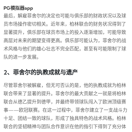
PG模拟器app
最后，解雇菲舍尔的决定也可能与俱乐部的财政状况以及球
员市场操作密切相关。近年来，柏林联合的财务状况得到了
显著提升，俱乐部在球员市场上的投入逐渐增加，可能导致
高层对未来的期望变得更高。俱乐部可能认为，菲舍尔的战
术风格与他们的雄心壮志不完全匹配，甚至有可能限制了球
队的进一步发展。
2、菲舍尔的执教成就与遗产
尽管菲舍尔被解雇，但无可否认的是，他的执教成就为柏林
联合带来了显著的提升。菲舍尔的最大贡献之一就是将柏林
联合从德乙提升到德甲，并最终带领球队闯入了欧洲顶级赛
事——欧冠联赛。在这一过程中，菲舍尔建立了一支战斗力
十足、团结一致的球队，形成了独具特色的战术风格。柏林
联合的坚韧精神与团队合作意识在他的指引下得到了充分体