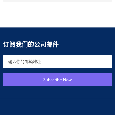
订阅我们的公司邮件
Subscribe Now