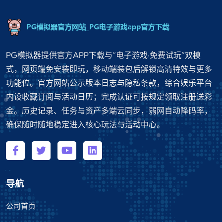
PG模拟器提供官方APP下载与“电子游戏·免费试玩”双模
式，网页端免安装即玩，移动端装包后解锁高清特效与更多
功能位。官方网站公示版本日志与隐私条款，综合娱乐平台
内设收藏订阅与活动日历；完成认证可按规定领取注册送彩
金。历史记录、任务与资产多端云同步，弱网自动降码率，
确保随时随地稳定进入核心玩法与活动中心。
导航
公司首页