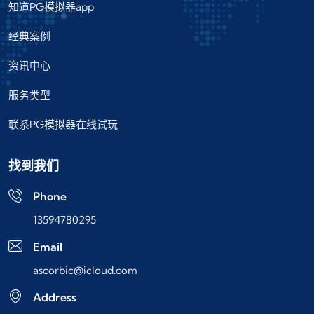
知道PG模拟器app
经典案例
资讯中心
服务类型
联系PG模拟器在线试玩
找到我们
Phone
13594780295
Email
ascorbic@icloud.com
Address