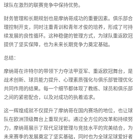
球队在激烈的联赛竞争中保持优势。
财务管理和长期规划也是摩纳哥成功的重要因素。俱乐部合
理控制开支，同时注重青训和青年才俊的培养，形成了可持
续发展的良性循环。这种稳健的管理方式，为球队重返欧冠
提供了坚实保障，也为未来长期竞争力奠定基础。
总结：
摩纳哥在许特尔的带领下力夺法甲亚军、重返欧冠舞台，是
战术创新、球员能力提升、心理素质强化与俱乐部管理优化
共同作用的结果。每一个细节都体现了教练、球员和俱乐部
之间的紧密配合，以及对成功的执着追求。
这一辉煌成就不仅提升了摩纳哥在国内赛场的地位，也让球
队在欧洲顶级舞台上重现光彩。通过全方位的改革和持续努
力，摩纳哥展示了现代足球管理与竞技水平的完美结合，为
未来赛季的发展奠定了坚实基础，同时也为全球足球爱好者