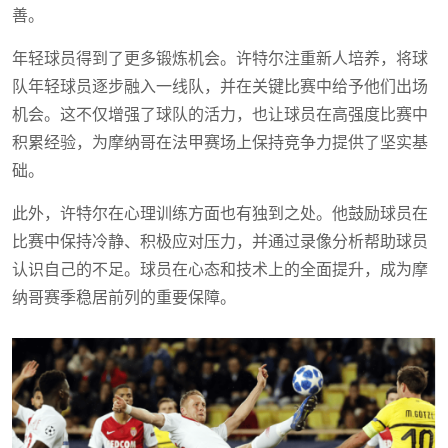
善。
年轻球员得到了更多锻炼机会。许特尔注重新人培养，将球
队年轻球员逐步融入一线队，并在关键比赛中给予他们出场
机会。这不仅增强了球队的活力，也让球员在高强度比赛中
积累经验，为摩纳哥在法甲赛场上保持竞争力提供了坚实基
础。
此外，许特尔在心理训练方面也有独到之处。他鼓励球员在
比赛中保持冷静、积极应对压力，并通过录像分析帮助球员
认识自己的不足。球员在心态和技术上的全面提升，成为摩
纳哥赛季稳居前列的重要保障。