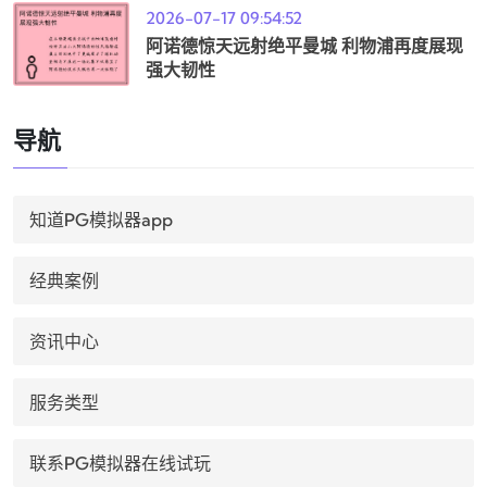
2026-07-17 09:54:52
阿诺德惊天远射绝平曼城 利物浦再度展现
强大韧性
导航
知道PG模拟器app
经典案例
资讯中心
服务类型
联系PG模拟器在线试玩