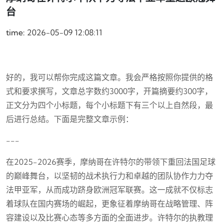
台
time:
2026-05-09 12:08:11
好的，我可以帮你完成这篇文章。我会严格按照你提供的格
式和要求撰写，文章总字数约3000字，开篇摘要约300字，
正文分为四个小标题，每个小标题下有三个以上自然段，最
后进行总结。下面是完整文章示例：
---
在2025-2026赛季，摩纳哥在许特尔的带领下重回法国足球
的巅峰舞台，以坚韧的战术执行力和卓越的团队协作力力夺
法甲亚军，从而成功跻身欧洲冠军联赛。这一成就不仅标志
着球队在国内赛场的崛起，更象征着摩纳哥在战略管理、阵
容建设以及比赛心态等多方面的全面进步。许特尔的执教理