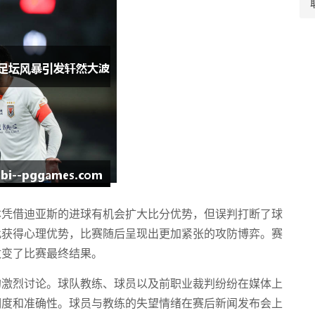
本凭借迪亚斯的进球有机会扩大比分优势，但误判打断了球
此获得心理优势，比赛随后呈现出更加紧张的攻防博弈。赛
改变了比赛最终结果。
的激烈讨论。球队教练、球员以及前职业裁判纷纷在媒体上
明度和准确性。球员与教练的失望情绪在赛后新闻发布会上