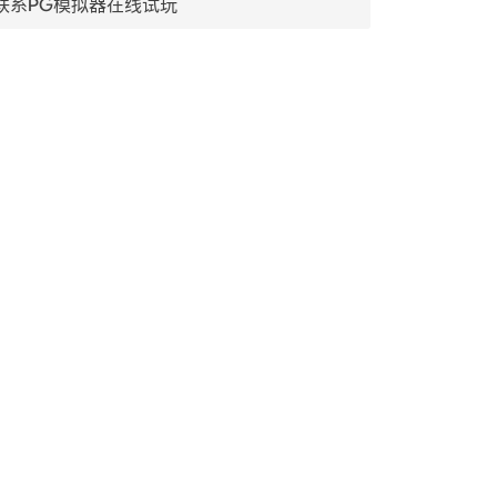
联系PG模拟器在线试玩