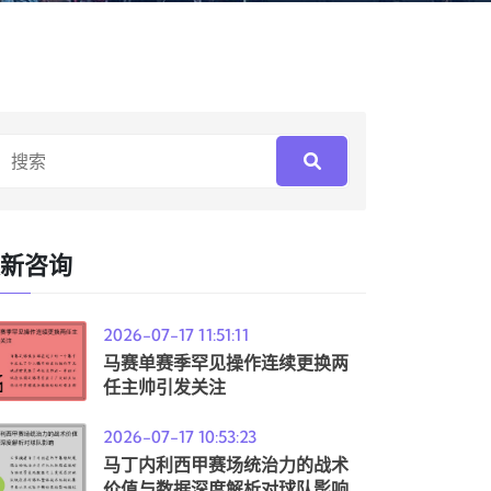
新咨询
2026-07-17 11:51:11
马赛单赛季罕见操作连续更换两
任主帅引发关注
2026-07-17 10:53:23
马丁内利西甲赛场统治力的战术
价值与数据深度解析对球队影响