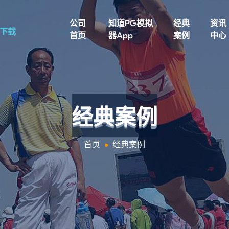
公司
知道PG模拟
经典
资讯
首页
器app
案例
中心
经典案例
首页
经典案例