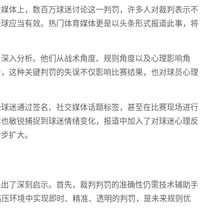
交媒体上，数百万球迷讨论这一判罚，许多人对裁判表示不
进球应当有效。热门体育媒体更是以头条形式报道此事，将
了深入分析。他们从战术角度、规则角度以及心理影响角
为，这种关键判罚的失误不仅影响比赛结果，也对球员心理
些球迷通过签名、社交媒体话题标签，甚至在比赛现场进行
体也敏锐捕捉到球迷情绪变化，报道中加入了对球迷心理反
一步扩大。
提出了深刻启示。首先，裁判判罚的准确性仍需技术辅助手
高压环境中实现即时、精准、透明的判罚，是未来规则优