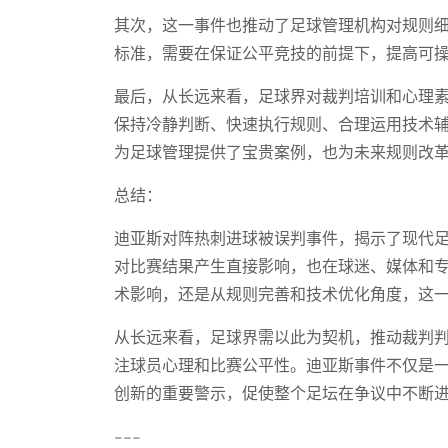
其次，这一事件也推动了足球管理机构对规则
标准，需要在保证公平竞技的前提下，提高可
最后，从长远来看，足球界对裁判培训和心理
保持冷静判断、快速执行规则、合理运用技术
为足球管理提供了宝贵案例，也为未来规则改
总结：
迪亚斯对阵热刺进球被误判事件，揭示了现代
对比赛结果产生直接影响，也在球迷、媒体和
术影响，还是从规则完善和技术优化角度，这
从长远来看，足球界需以此为契机，推动裁判判
注球员心理和比赛公平性。迪亚斯事件不仅是
创新的重要警示，促使整个足坛在争议中不断
---