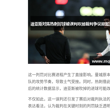
这一判罚对比赛进程产生了直接影响。曼城原
队的攻势节奏，导致士气受挫。同时，热刺借
后的统计数据显示，迪亚斯被吹掉的进球可能
不仅如此，这一误判还引发了赛后对裁判执法
表达看法，认为裁判在关键时刻的判罚缺乏透