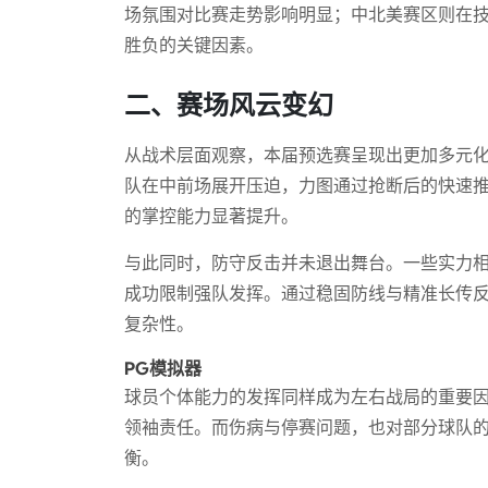
场氛围对比赛走势影响明显；中北美赛区则在
胜负的关键因素。
二、赛场风云变幻
从战术层面观察，本届预选赛呈现出更加多元
队在中前场展开压迫，力图通过抢断后的快速
的掌控能力显著提升。
与此同时，防守反击并未退出舞台。一些实力
成功限制强队发挥。通过稳固防线与精准长传
复杂性。
PG模拟器
球员个体能力的发挥同样成为左右战局的重要
领袖责任。而伤病与停赛问题，也对部分球队
衡。