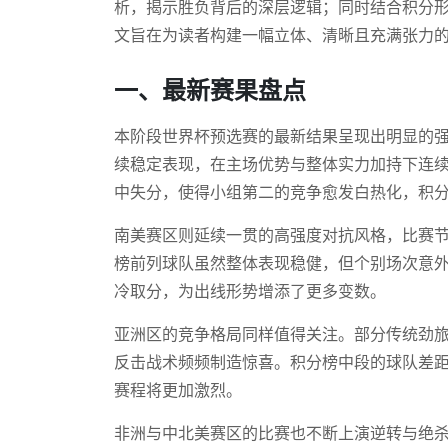
析，揭示胜负背后的深层逻辑；同时结合积分
文旨在为读者构建一幅立体、清晰且充满张力
一、最新赛果盘点
本阶段世界杯预选赛的最新结果呈现出明显的
续稳定表现，在主场优势与整体实力加持下连
中失分，使得小组第二的竞争愈发白热化，积
南美赛区则延续一贯的高强度对抗风格，比赛
榜前列球队虽然整体表现稳健，但个别场次意
冷取分，为出线形势增添了更多变数。
亚洲区的竞争格局同样值得关注。部分传统劲
反击战术频频制造惊喜。积分榜中段的球队差
赛程将更加激烈。
非洲与中北美赛区的比赛也不断上演逆转与绝