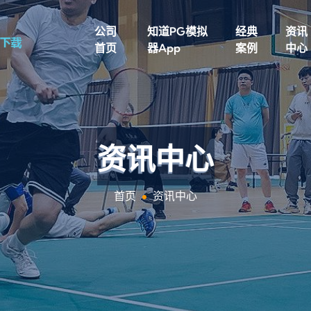
公司
知道PG模拟
经典
资讯
首页
器app
案例
中心
资讯中心
首页
资讯中心