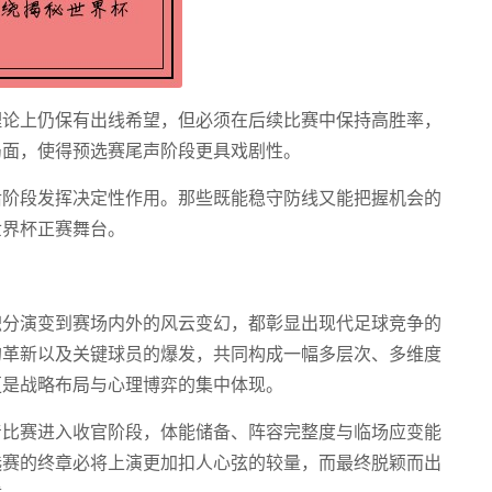
理论上仍保有出线希望，但必须在后续比赛中保持高胜率，
局面，使得预选赛尾声阶段更具戏剧性。
后阶段发挥决定性作用。那些既能稳守防线又能把握机会的
世界杯正赛舞台。
积分演变到赛场内外的风云变幻，都彰显出现代足球竞争的
的革新以及关键球员的爆发，共同构成一幅多层次、多维度
更是战略布局与心理博弈的集中体现。
着比赛进入收官阶段，体能储备、阵容完整度与临场应变能
选赛的终章必将上演更加扣人心弦的较量，而最终脱颖而出