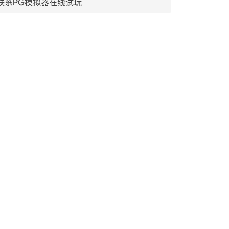
联系PG模拟器在线试玩