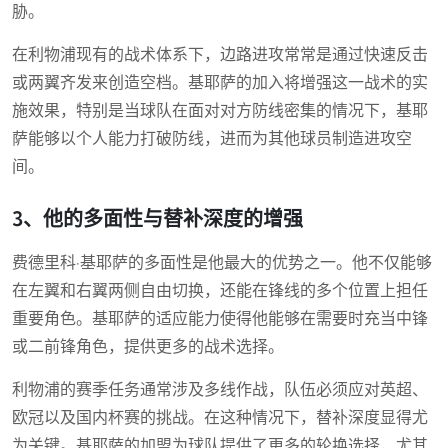
胁。
在利物浦现有的战术体系下，边路进攻常常是通过快速反击
或两翼齐发来创造空档。基耶萨的加入将增强这一战术的实
施效果，特别是当球队在面对对方防线密集的情况下，基耶
萨能够以个人能力打破防线，进而为其他球员制造进攻空
间。
3、他的多面性与替补深度的增强
费德里科·基耶萨的多面性是他最大的优势之一。他不仅能够
在左翼和右翼两侧自由切换，还能在锋线的多个位置上担任
重要角色。基耶萨的适应能力使得他能够在需要时充当中锋
或二前锋角色，提供更多的战术选择。
利物浦的赛季任务通常涉及多线作战，队伍必须应对英超、
欧冠以及国内杯赛的挑战。在这种情况下，替补深度显得尤
为关键。基耶萨的加盟为球队提供了更多的轮换选择，尤其