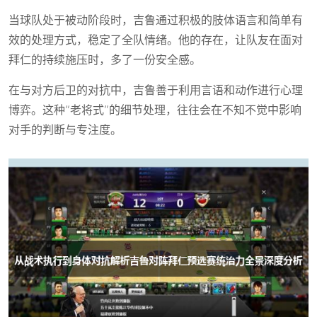
当球队处于被动阶段时，吉鲁通过积极的肢体语言和简单有
效的处理方式，稳定了全队情绪。他的存在，让队友在面对
拜仁的持续施压时，多了一份安全感。
在与对方后卫的对抗中，吉鲁善于利用言语和动作进行心理
博弈。这种“老将式”的细节处理，往往会在不知不觉中影响
对手的判断与专注度。