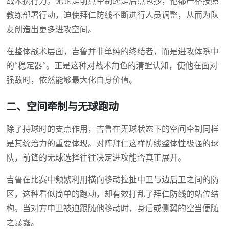
战术执行力。无论是前点牵制还是后点包抄，他都严格按照
教练部署行动，迫使拜仁防线不断进行人员调整，从而为队
友创造出更多进攻空间。
在整体战术层面，吉鲁并非单纯的终结者，而是进攻体系中
的“稳定器”。正是这种对战术角色的清醒认知，使他在面对
强敌时，依然能够最大化自身价值。
二、空间牵制与无球跑动
除了持球时的支点作用，吉鲁在无球状态下的空间牵制同样
是其统治力的重要体现。对阵拜仁这样防线整体性极强的球
队，前锋的无球选择往往决定进攻能否真正展开。
吉鲁在比赛中频繁利用横向移动拉扯中卫与边后卫之间的防
区，这种看似简单的跑动，却有效打乱了拜仁防线的站位结
构。当对方中卫被迫跟随他移动时，身后或侧翼的空当便随
之暴露。