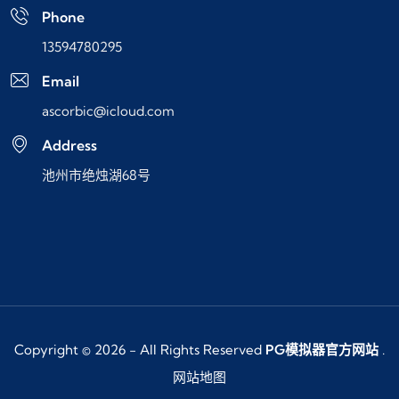
Phone
13594780295
Email
ascorbic@icloud.com
Address
池州市绝烛湖68号
Copyright © 2026 - All Rights Reserved
PG模拟器官方网站
.
网站地图