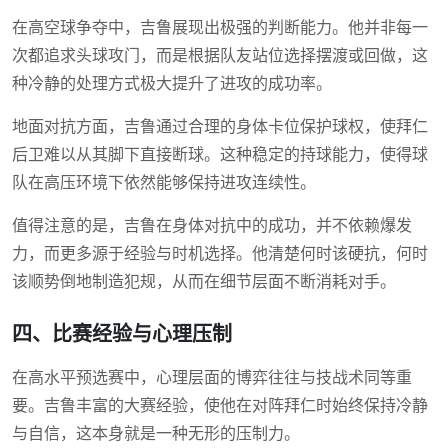
在高空球争夺中，吉鲁展现出极强的判断能力。他并非每一
次都追求头球攻门，而是根据队友站位选择摆渡或回做，这
种冷静的处理方式极大提升了进攻的成功率。
地面对抗方面，吉鲁通过合理的身体卡位保护球权，使拜仁
后卫难以从其脚下直接断球。这种稳定的持球能力，使得球
队在高压环境下依然能够保持进攻连续性。
值得注意的是，吉鲁在身体对抗中的成功，并不依赖爆发
力，而更多源于经验与时机选择。他清楚何时该硬抗，何时
该顺势倒地制造犯规，从而在细节层面不断消耗对手。
四、比赛经验与心理压制
在高水平预选赛中，心理层面的博弈往往与技战术同等重
要。吉鲁丰富的大赛经验，使他在对阵拜仁时始终保持冷静
与自信，这本身就是一种无形的压制力。