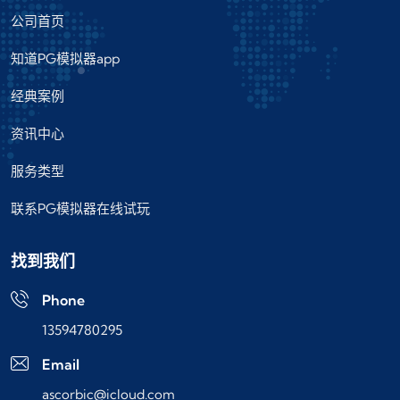
公司首页
知道PG模拟器app
经典案例
资讯中心
服务类型
联系PG模拟器在线试玩
找到我们
Phone
13594780295
Email
ascorbic@icloud.com