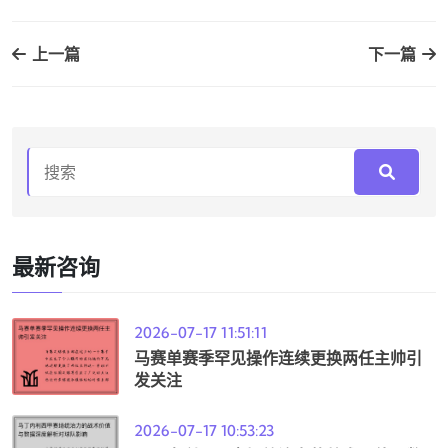
上一篇
下一篇
最新咨询
2026-07-17 11:51:11
马赛单赛季罕见操作连续更换两任主帅引
发关注
2026-07-17 10:53:23