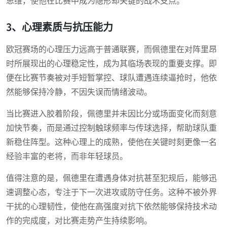
思维，使他在比赛中成为隐形却关键的战术支点。
3、心理素质与抗压能力
欧冠赛场的心理压力远高于普通联赛，而佩德里在对阵里昂
时所展现出的心理稳定性，成为其临场表现的重要支撑。即
便在比赛节奏被对手短暂掌控、球队遭遇连续逼抢时，他依
然能够保持冷静，不因失误而情绪波动。
当比赛进入胶着阶段，佩德里并未因比分或场面变化而刻意
加快节奏，而是通过控制触球频率与传球选择，帮助球队重
新稳住阵型。这种心理上的成熟，使他在关键时刻更像一名
经验丰富的老将，而非年轻球员。
值得注意的是，佩德里在遭遇身体对抗甚至犯规后，能够迅
速调整心态，专注于下一次进攻或防守任务。这种不被外界
干扰的心理韧性，使他在高强度对抗下依然能够保持技术动
作的完成度，对比赛走势产生持续影响。