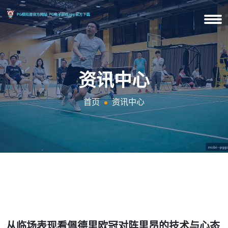
资讯中心
首页
资讯中心
从临场表现看佩德里欧冠对阵里昂的技术与心态