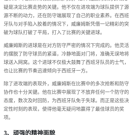
疑是决定比赛走势的关键。他不仅在进攻端为球队提供了源
源不断的动力，还在防守端展现了自己的职业素养。在西班
牙队与对手陷入胶着的情况下，威廉姆斯凭借一记精彩的突
破为球队打破了平局，打入了比赛的关键进球。
威廉姆斯的进球是在对方防守严密的情况下完成的。他灵活
的摆脱了防守球员的紧逼，冷静地面对门将，准确无误地将
球送入网窝。这个进球不仅极大鼓舞了西班牙队员的士气，
也让比赛的节奏迅速倾向于西班牙一方。
除了进攻端的表现外，威廉姆斯在比赛中的多次抢断和防守
协作也十分关键。他在比赛中展现了不放弃任何一个防守的
态度，数次及时回防，为西班牙队免于失球。而正是这些决
定性时刻的表现，使得他毫无疑问地赢得了最佳球员的奖
项。
3、顽强的精神面貌