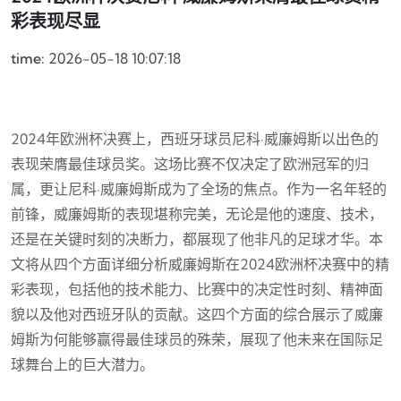
彩表现尽显
time:
2026-05-18 10:07:18
2024年欧洲杯决赛上，西班牙球员尼科·威廉姆斯以出色的
表现荣膺最佳球员奖。这场比赛不仅决定了欧洲冠军的归
属，更让尼科·威廉姆斯成为了全场的焦点。作为一名年轻的
前锋，威廉姆斯的表现堪称完美，无论是他的速度、技术，
还是在关键时刻的决断力，都展现了他非凡的足球才华。本
文将从四个方面详细分析威廉姆斯在2024欧洲杯决赛中的精
彩表现，包括他的技术能力、比赛中的决定性时刻、精神面
貌以及他对西班牙队的贡献。这四个方面的综合展示了威廉
姆斯为何能够赢得最佳球员的殊荣，展现了他未来在国际足
球舞台上的巨大潜力。