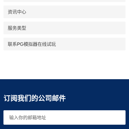
资讯中心
服务类型
联系PG模拟器在线试玩
订阅我们的公司邮件