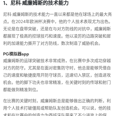
1、尼科·威廉姆斯的技术能力
尼科·威廉姆斯的技术能力一直以来都是他在球场上的最大亮
点。在2024年欧洲杯决赛中，他的个人技术表现尤为出色。
无论是在盘带突破，还是在与对方防线的对抗中，威廉姆斯
都展现了极高的控球技巧和速度。他以凌厉的边路突破和犀
利的加速能力撕开了对方防线，数次制造了威胁机会。
PG模拟器app
威廉姆斯的运球突破技术非常成熟，在比赛中多次成功穿越
对方的防守。尤其是在面对密集防守时，他总是能够凭借自
己的速度和敏捷度甩开防守球员，迅速切入禁区，创造进攻
机会。他的脚下功夫也非常精准，在关键时刻的传球和射门
都能做到精准到位。
在比赛的关键时刻，威廉姆斯总是能够做出正确的判断，利
用个人技术打破僵局或帮助队友创造机会。可以说，他的技
术和在比赛中的创造力为西班牙队带来了不少进攻上的保