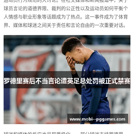
运动员行为规范的大讨论。在社交媒体和新闻报道中，关于
球员言论的道德界限、裁判的公正性以及运动员如何平衡个
人情感与职业形象等话题成为了热点。这一事件成为了体育
界、媒体和球迷之间关于责任和言论自由的一次重要对话。