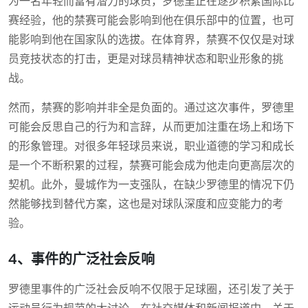
为一名年轻而富有潜力的球员，罗德里正在逐步积累国际比
赛经验，他的禁赛可能会影响到他在俱乐部中的位置，也可
能影响到他在国家队的选拔。在体育界，禁赛不仅仅是对球
员竞技状态的打击，更是对球员精神状态和职业形象的挑
战。
然而，禁赛的影响并非全是负面的。通过这次事件，罗德里
可能会反思自己的行为和言辞，从而更加注重在场上和场下
的形象管理。对很多年轻球员来说，职业道德的学习和成长
是一个不断积累的过程，禁赛可能会成为他走向更高层次的
契机。此外，曼城作为一支强队，在缺少罗德里的情况下仍
然能够找到替代方案，这也是对球队深度和应变能力的考
验。
4、事件的广泛社会反响
罗德里事件的广泛社会反响不仅限于足球圈，还引发了关于