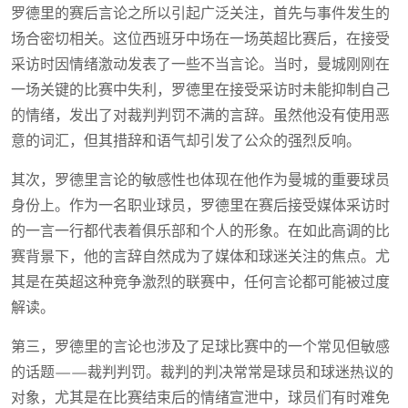
罗德里的赛后言论之所以引起广泛关注，首先与事件发生的
场合密切相关。这位西班牙中场在一场英超比赛后，在接受
采访时因情绪激动发表了一些不当言论。当时，曼城刚刚在
一场关键的比赛中失利，罗德里在接受采访时未能抑制自己
的情绪，发出了对裁判判罚不满的言辞。虽然他没有使用恶
意的词汇，但其措辞和语气却引发了公众的强烈反响。
其次，罗德里言论的敏感性也体现在他作为曼城的重要球员
身份上。作为一名职业球员，罗德里在赛后接受媒体采访时
的一言一行都代表着俱乐部和个人的形象。在如此高调的比
赛背景下，他的言辞自然成为了媒体和球迷关注的焦点。尤
其是在英超这种竞争激烈的联赛中，任何言论都可能被过度
解读。
第三，罗德里的言论也涉及了足球比赛中的一个常见但敏感
的话题——裁判判罚。裁判的判决常常是球员和球迷热议的
对象，尤其是在比赛结束后的情绪宣泄中，球员们有时难免