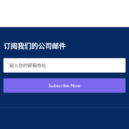
订阅我们的公司邮件
Subscribe Now