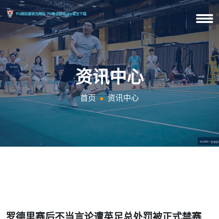
资讯中心
首页
资讯中心
罗德里赛后不当言论遭英足总处罚被正式禁赛