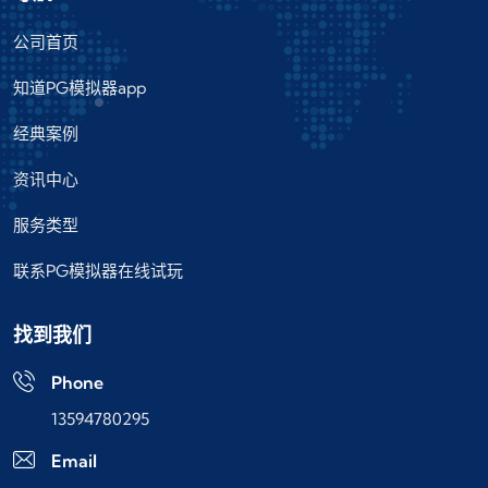
公司首页
知道PG模拟器app
经典案例
资讯中心
服务类型
联系PG模拟器在线试玩
找到我们
Phone
13594780295
Email