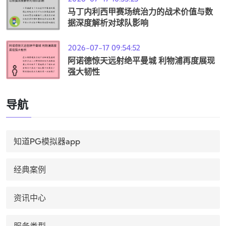
马丁内利西甲赛场统治力的战术价值与数
据深度解析对球队影响
2026-07-17 09:54:52
阿诺德惊天远射绝平曼城 利物浦再度展现
强大韧性
导航
知道PG模拟器app
经典案例
资讯中心