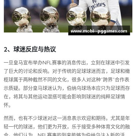
2、球迷反应与热议
一旦皇马宣布举办NFL赛事的消息传出，立刻在球迷中引发
了巨大的讨论和反响。对于传统的足球球迷而言，足球和橄
榄球属于两种截然不同的文化，很多人对这种“跨界”合作表
示质疑。部分皇马球迷认为，伯纳乌球场本应只为足球而存
在，将其与其他运动混搭可能会影响到球迷的纯粹足球情
怀。
然而，也有不少球迷对这一消息表示欢迎和期待。尤其是年
轻一代的球迷，他们更为开放，乐于接受多种体育文化的融
合。他们认为，NFL赛事的到来能够为伯纳乌注入新的活