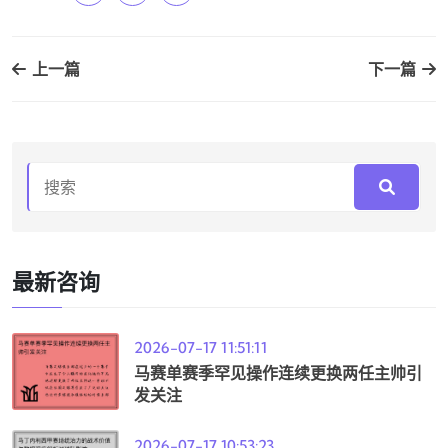
上一篇
下一篇
最新咨询
2026-07-17 11:51:11
马赛单赛季罕见操作连续更换两任主帅引
发关注
2026-07-17 10:53:23