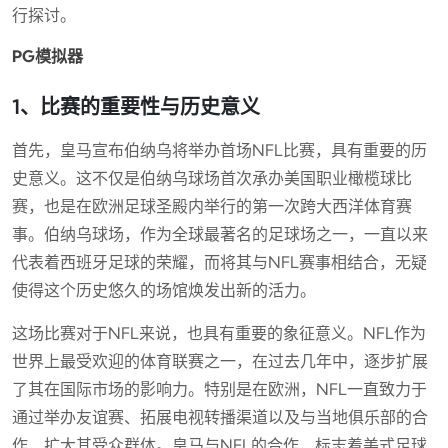
行探讨。
PG模拟器
1、比赛的重要性与历史意义
首先，皇马宣布伯纳乌将举办首场NFL比赛，具有重要的历
史意义。这不仅是伯纳乌球场首次承办美国职业橄榄球比
赛，也是在欧洲足球圣殿内举行的第一次跨大西洋体育赛
事。伯纳乌球场，作为全球最著名的足球场之一，一直以来
代表着西班牙足球的荣耀，而将其与NFL赛事相结合，无疑
使得这个历史悠久的场馆焕发出新的活力。
这场比赛对于NFL来说，也具有重要的象征意义。NFL作为
世界上最受欢迎的体育联赛之一，在过去几年中，逐步扩展
了其在国际市场的影响力。特别是在欧洲，NFL一直致力于
通过举办友谊赛、拓展电视转播渠道以及与当地俱乐部的合
作，扩大其受众群体。皇马与NFL的合作，标志着美式足球